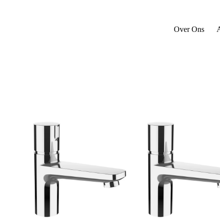
Over Ons
A