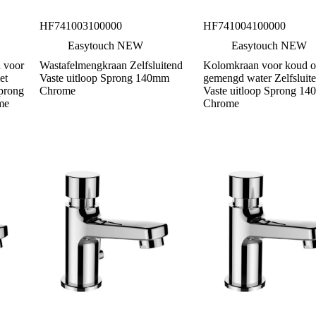
HF741003100000
HF741004100000
Easytouch NEW
Easytouch NEW
n voor
Wastafelmengkraan Zelfsluitend
Kolomkraan voor koud o
et
Vaste uitloop Sprong 140mm
gemengd water Zelfsluit
prong
Chrome
Vaste uitloop Sprong 1
me
Chrome