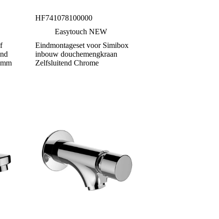
HF741078100000
Easytouch NEW
f
Eindmontageset voor Simibox
end
inbouw douchemengkraan
40mm
Zelfsluitend Chrome