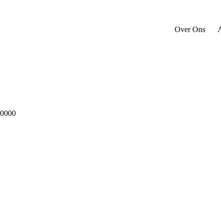
Over Ons
A
0000